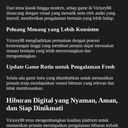
Dari tema klasik hingga modern, setiap game di Victory88
dirancang dengan visual yang menarik serta efek audio yang
imersif, memberikan pengalaman bermain yang lebih hidup.
Peluang Menang yang Lebih Konsisten
Victory88 menghadirkan permainan dengan potensi
kemenangan tinggi yang membuat pemain dapat merasakan
sensasi bermain yang lebih menyenangkan dan
menguntungkan.
Update Game Rutin untuk Pengalaman Fresh
Selalu ada game baru yang ditambahkan untuk memastikan
pemain tetap mendapatkan variasi hiburan yang relevan dan
tidak membosankan.
Hiburan Digital yang Nyaman, Aman,
dan Siap Dinikmati
Victory88 terus mengembangkan kualitas platform untuk
memastikan pemain mendapatkan pengalaman hiburan terbaik