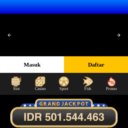
Masuk
Daftar
Slot
Casino
Sport
Fish
Promo