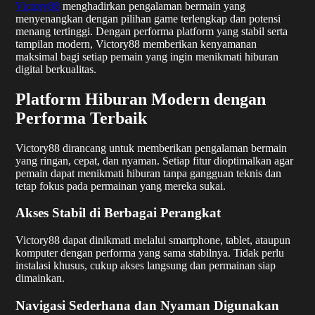
Victory88
menghadirkan pengalaman bermain yang
menyenangkan dengan pilihan game terlengkap dan potensi
menang tertinggi. Dengan performa platform yang stabil serta
tampilan modern, Victory88 memberikan kenyamanan
maksimal bagi setiap pemain yang ingin menikmati hiburan
digital berkualitas.
Platform Hiburan Modern dengan
Performa Terbaik
Victory88 dirancang untuk memberikan pengalaman bermain
yang ringan, cepat, dan nyaman. Setiap fitur dioptimalkan agar
pemain dapat menikmati hiburan tanpa gangguan teknis dan
tetap fokus pada permainan yang mereka sukai.
Akses Stabil di Berbagai Perangkat
Victory88 dapat dinikmati melalui smartphone, tablet, ataupun
komputer dengan performa yang sama stabilnya. Tidak perlu
instalasi khusus, cukup akses langsung dan permainan siap
dimainkan.
Navigasi Sederhana dan Nyaman Digunakan